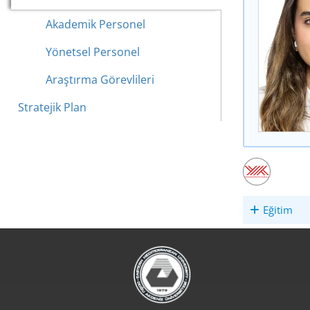
Akademik Personel
Yönetsel Personel
Araştırma Görevlileri
Stratejik Plan
Eğitim