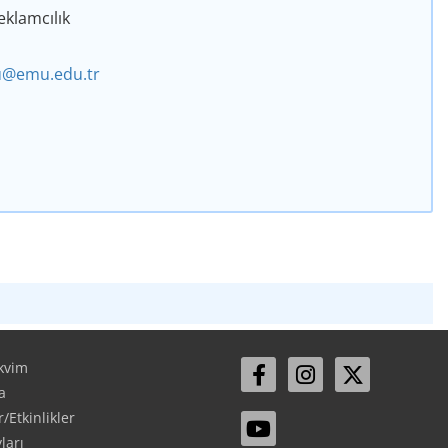
Reklamcılık
u@emu.edu.tr
kvim
a
Etkinlikler
ları