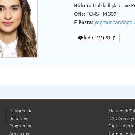
Bölüm:
Halkla İlişkiler ve 
Ofis:
FCMS - M 309
E-Posta:
yagmur.tandogd
İndir "CV (PDF)"
Hakkımızda
Akademik Ta
Bölümler
DAÜ Anasayf
Programlar
DAÜ Haberler/
Araştırma
Öğrenci Aday