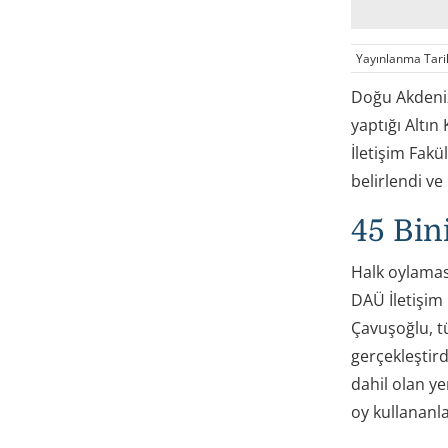
Yayınlanma Tari
Doğu Akdeniz 
yaptığı Altı
İletişim Fakül
belirlendi ve
45 Bin
Halk oylaması
DAÜ İletişim 
Çavuşoğlu, tü
gerçekleştird
dahil olan y
oy kullananla