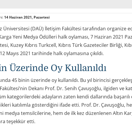
hi:
14 Haziran 2021, Pazartesi
Üniversitesi (DAÜ) İletişim Fakültesi tarafından organize ed
n Karga Yeni Medya Ödülleri halk oylaması, 7 Haziran 2021 Pa
tesi, Kuzey Kıbrıs Turkcell, Kıbrıs Türk Gazeteciler Birliği, Kıb
 12 Mayıs 2021 tarihinde halk oylamasına çıkıldı.
in Üzerinde Oy Kullanıldı
nda 45 binin üzerinde oy kullanıldı. Bu yıl birincisi gerçekle
Fakültesi’nin Dekanı Prof. Dr. Senih Çavuşoğlu, ilgiden ve ka
m kategorilerdeki adayların zaten kendi dallarında başarılı ol
ikleri katılımla gösterdiğini ifade etti. Prof. Dr. Çavuşoğlu
eni medya temsilcilerine, hem de ilk kez düzenlenen Altın Ka
ra teşekkür etti.