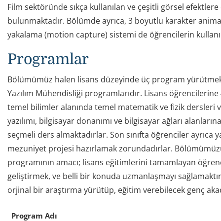
Film sektöründe sıkça kullanılan ve çeşitli görsel efektl
bulunmaktadır. Bölümde ayrıca, 3 boyutlu karakter anima
yakalama (motion capture) sistemi de öğrencilerin kulla
Programlar
Bölümümüz halen lisans düzeyinde üç program yürütmektedi
Yazılım Mühendisliği programlarıdır. Lisans öğrencilerine 4 
temel bilimler alanında temel matematik ve fizik dersleri ve
yazılımı, bilgisayar donanımı ve bilgisayar ağları alanların
seçmeli ders almaktadırlar. Son sınıfta öğrenciler ayrıca y
mezuniyet projesi hazırlamak zorundadırlar. Bölümümüzün 
programının amacı; lisans eğitimlerini tamamlayan öğrenci
geliştirmek, ve belli bir konuda uzmanlaşmayı sağlamaktı
orjinal bir araştırma yürütüp, eğitim verebilecek genç ak
Program Adı