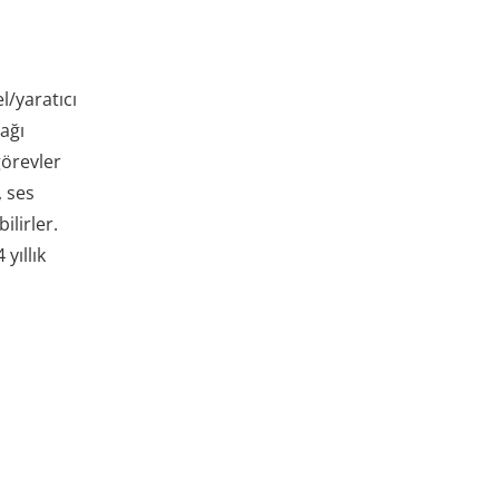
l/yaratıcı
nağı
görevler
, ses
ilirler.
yıllık