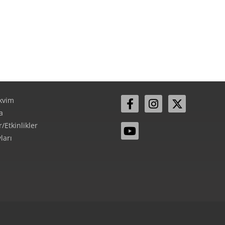
kvim
a
Etkinlikler
ları