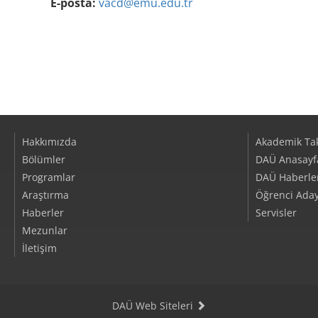
E-posta:
vacd@emu.edu.tr
Hakkımızda
Akademik Ta
Bölümler
DAÜ Anasayf
Programlar
DAÜ Haberler/
Araştırma
Öğrenci Aday
Haberler
Servisler
Mezunlar
İletişim
DAÜ Web Siteleri