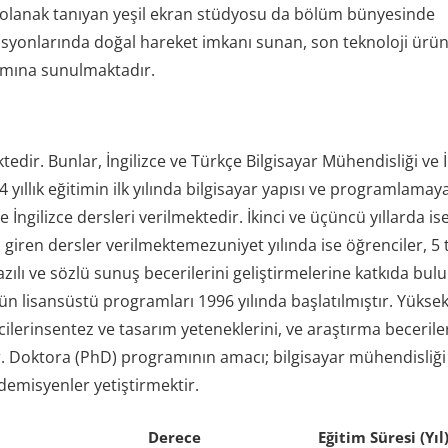
ere olanak tanıyan yeşil ekran stüdyosu da bölüm bünyesinde
syonlarında doğal hareket imkanı sunan, son teknoloji ürü
nımına sunulmaktadır.
r. Bunlar, İngilizce ve Türkçe Bilgisayar Mühendisliği ve İ
yıllık eğitimin ilk yılında bilgisayar yapısı ve programlamaya
 İngilizce dersleri verilmektedir. İkinci ve üçüncü yıllarda ise
a giren dersler verilmektemezuniyet yılında ise öğrenciler, 5 
azılı ve sözlü sunuş becerilerini geliştirmelerine katkıda bul
lisansüstü programları 1996 yılında başlatılmıştır. Yüksek
lerinsentez ve tasarım yeteneklerini, ve araştırma beceriler
r. Doktora (PhD) programının amacı; bilgisayar mühendisliği
ademisyenler yetiştirmektir.
Derece
Eğitim Süresi (Yıl