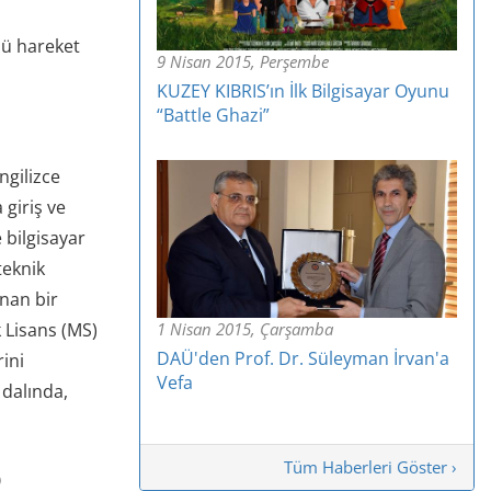
nü hareket
9 Nisan 2015, Perşembe
KUZEY KIBRIS’ın İlk Bilgisayar Oyunu
“Battle Ghazi”
ngilizce
 giriş ve
 bilgisayar
teknik
unan bir
 Lisans (MS)
1 Nisan 2015, Çarşamba
DAÜ'den Prof. Dr. Süleyman İrvan'a
ini
Vefa
 dalında,
Tüm Haberleri Göster ›
)