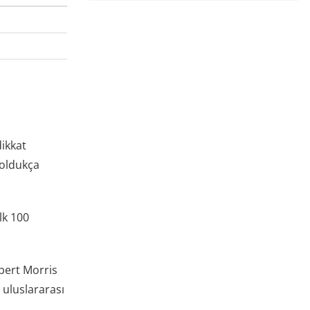
dikkat
 oldukça
lk 100
obert Morris
 uluslararası