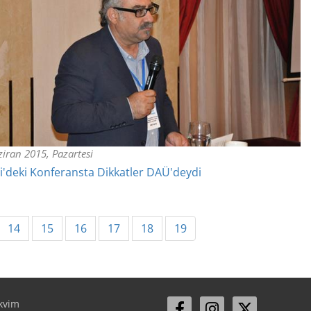
iran 2015, Pazartesi
'deki Konferansta Dikkatler DAÜ'deydi
14
15
16
17
18
19
kvim