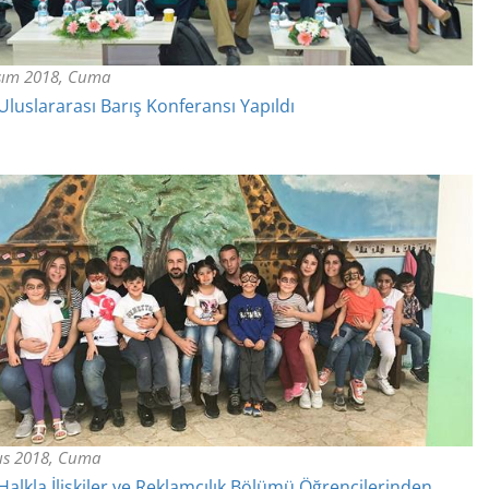
sım 2018, Cuma
luslararası Barış Konferansı Yapıldı
ıs 2018, Cuma
alkla İlişkiler ve Reklamcılık Bölümü Öğrencilerinden,