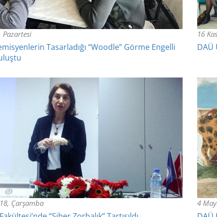
 Pazartesi
16 Ka
misyenlerin Tasarladığı “Woodle” Görme Engelli
DAÜ U
uluştu
18, Çarşamba
4 May
Fakültesi’nde “Siber Zorbalık” Tartışıldı
DAÜ H