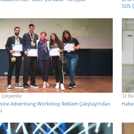
SOS Ç
, Çarşamba
12 Ek
ine Advertising Workshop Reklam Çalıştayı’ndan
Haber
lü