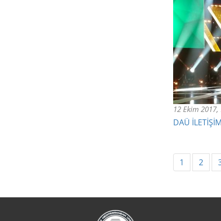
12 Ekim 2017,
DAÜ İLETİŞİ
1
2