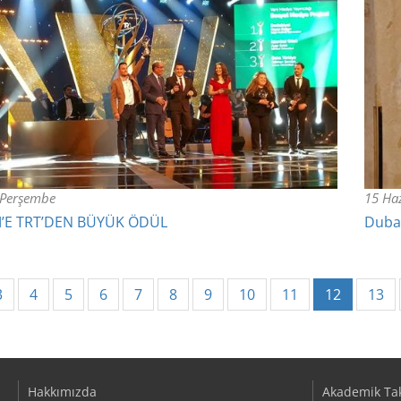
 Perşembe
15 Haz
M’E TRT’DEN BÜYÜK ÖDÜL
Dubai
(current)
3
4
5
6
7
8
9
10
11
12
13
Hakkımızda
Akademik Ta