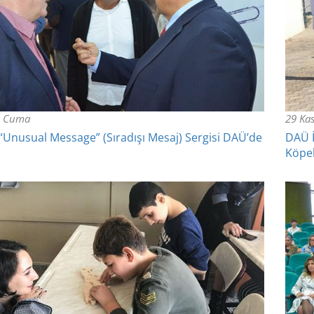
8, Cuma
29 Ka
 “Unusual Message” (Sıradışı Mesaj) Sergisi DAÜ’de
DAÜ İ
Köpek